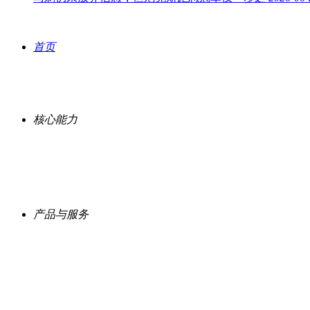
首页
关于我们
板材百科
科技百科
联系我们
核心能力
技术研发
产品创新
生产规模
质量标准
产品与服务
PC实心板
PC阳光板
PC薄膜
PC板加工
色彩管控