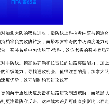
对加拿大队的密集进攻，后防线上科拉希纳茨与德迪奇
搭档将负责攻防转换，而塔希罗维奇的中场调度能力可
合。替补名单中包含埃丁-哲科，这位老将的替补登场
破对手防线。德富热罗勒和拉雷拉的边路突破能力，加上
奇的组织能力，寻找进攻机会。值得注意的是，加拿大队
的速度优势，这可能制约其进攻效率。
，更倾向于通过快速反击和边路进攻制造威胁，而波黑队
场则更注重防守反击。这种战术差异可能直接影响比赛走