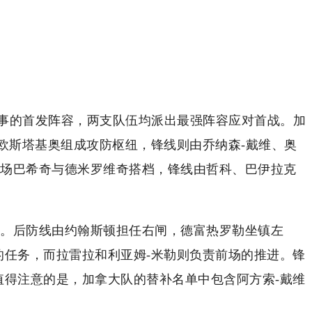
赛事的首发阵容，两支队伍均派出最强阵容应对首战。加
欧斯塔基奥组成攻防枢纽，锋线则由乔纳森-戴维、奥
场巴希奇与德米罗维奇搭档，锋线由哲科、巴伊拉克
。后防线由约翰斯顿担任右闸，德富热罗勒坐镇左
的任务，而拉雷拉和利亚姆-米勒则负责前场的推进。锋
值得注意的是，加拿大队的替补名单中包含阿方索-戴维