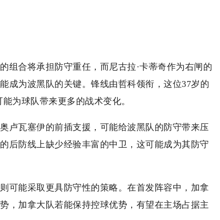
的组合将承担防守重任，而尼古拉·卡蒂奇作为右闸的
能成为波黑队的关键。锋线由哲科领衔，这位37岁的
可能为球队带来更多的战术变化。
奥卢瓦塞伊的前插支援，可能给波黑队的防守带来压
的后防线上缺少经验丰富的中卫，这可能成为其防守
则可能采取更具防守性的策略。在首发阵容中，加拿
势，加拿大队若能保持控球优势，有望在主场占据主