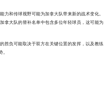
能力和传球视野可能为加拿大队带来新的战术变化。
加拿大队的替补名单中包含多位年轻球员，这可能为
的胜负可能取决于双方在关键位置的发挥，以及教练
势。