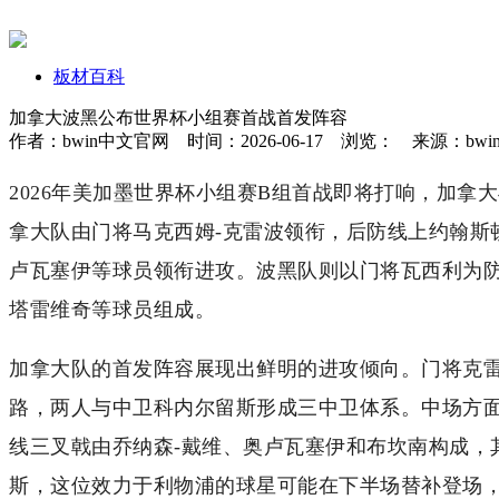
板材百科
加拿大波黑公布世界杯小组赛首战首发阵容
作者：bwin中文官网 时间：2026-06-17 浏览：
来源：bwi
2026年美加墨世界杯小组赛B组首战即将打响，加
拿大队由门将马克西姆-克雷波领衔，后防线上约翰斯
卢瓦塞伊等球员领衔进攻。波黑队则以门将瓦西利为
塔雷维奇等球员组成。
加拿大队的首发阵容展现出鲜明的进攻倾向。门将克
路，两人与中卫科内尔留斯形成三中卫体系。中场方面
线三叉戟由乔纳森-戴维、奥卢瓦塞伊和布坎南构成，
斯，这位效力于利物浦的球星可能在下半场替补登场