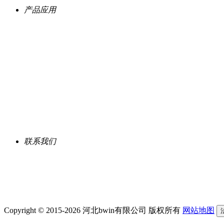
产品应用
建筑装饰
农业温室
安全防护
公共安全
汽车制造
广告照明
包装印刷
电子电器
家用办公
更多应用
联系我们
电话：17583045076
传真：17978852852
地址：河北唐山乐亭县府城大道2169号软件园2幢2
网址：www.qwrencai.com
Copyright © 2015-2026 河北bwin有限公司 版权所有
网站地图